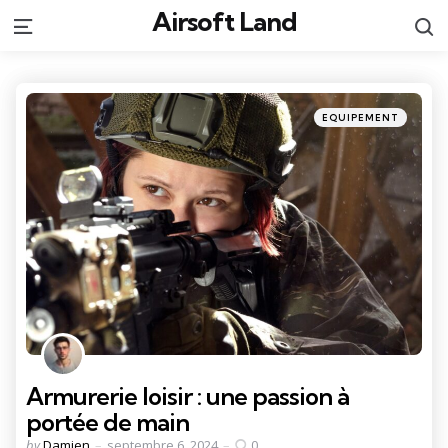
Airsoft Land
S
Menu
Categories
Posted
EQUIPEMENT
in
Armurerie loisir : une passion à
portée de main
Posted
by
Damien
septembre 6, 2024
0