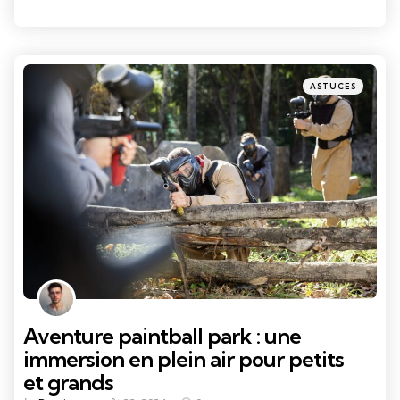
Categories
Posted
ASTUCES
in
Aventure paintball park : une
immersion en plein air pour petits
et grands