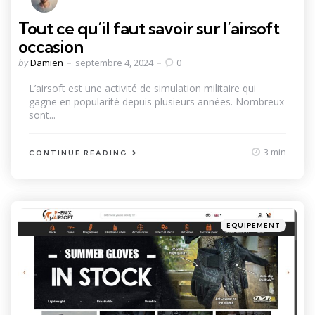
Tout ce qu’il faut savoir sur l’airsoft
occasion
Posted
by
Damien
septembre 4, 2024
0
by
L’airsoft est une activité de simulation militaire qui
gagne en popularité depuis plusieurs années. Nombreux
sont...
3 min
CONTINUE READING
Categories
Posted
EQUIPEMENT
in