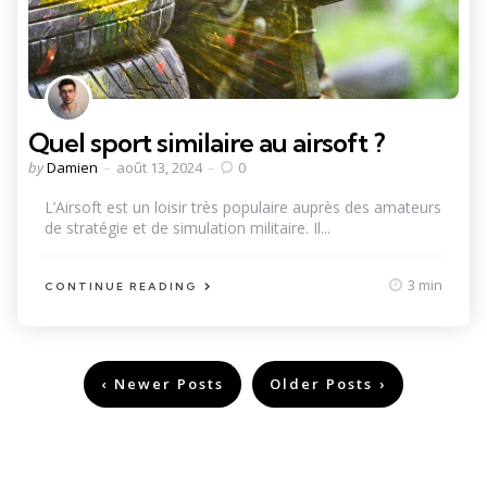
Quel sport similaire au airsoft ?
Posted
by
Damien
août 13, 2024
0
by
L’Airsoft est un loisir très populaire auprès des amateurs
de stratégie et de simulation militaire. Il...
3 min
CONTINUE READING
Pagination
Newer Posts
Older Posts
des
publications