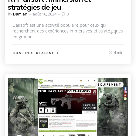
stratégies de jeu
Posted
by
Damien
août 16, 2024
0
by
L’airsoft est une activité populaire pour ceux qui
recherchent des expériences immersives et stratégiques
en groupe....
4 min
CONTINUE READING
Categories
Posted
EQUIPEMENT
in