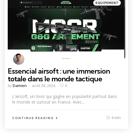
Categories
Posted
EQUIPEMENT
in
Essencial airsoft : une immersion
totale dans le monde tactique
Posted
by
Damien
août 28, 2024
0
by
L’airsoft, un loisir qui gagne en popularité partout dans
le monde et surtout en France. Avec...
4 min
CONTINUE READING