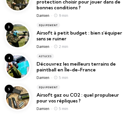
protection choisir pour jouer dans de
bonnes conditions ?
Posted
9 min
Damien
EQUIPEMENT
Airsoft à petit budget : bien s’équiper
sans se ruiner
Posted
2 min
Damien
ASTUCES
Découvrez les meilleurs terrains de
paintball en Île-de-France
Posted
5 min
Damien
EQUIPEMENT
Airsoft gaz ou CO2 : quel propulseur
pour vos répliques ?
Posted
5 min
Damien