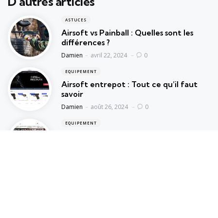
D’autres articles
ASTUCES
Airsoft vs Painball : Quelles sont les
différences ?
Posted
Damien
avril 22, 2024
0
EQUIPEMENT
Airsoft entrepot : Tout ce qu’il faut
savoir
Posted
Damien
août 26, 2024
0
EQUIPEMENT
DG Airsoft : une immersion dans le
monde du jeu répliques réalistes
Posted
Damien
août 14, 2024
0
Airsoft Land