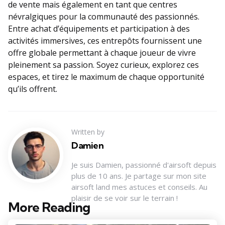
de vente mais également en tant que centres
névralgiques pour la communauté des passionnés.
Entre achat d’équipements et participation à des
activités immersives, ces entrepôts fournissent une
offre globale permettant à chaque joueur de vivre
pleinement sa passion. Soyez curieux, explorez ces
espaces, et tirez le maximum de chaque opportunité
qu’ils offrent.
Written by
Damien
Je suis Damien, passionné d'airsoft depuis
plus de 10 ans. Je partage sur mon site
airsoft land mes astuces et conseils. Au
plaisir de se voir sur le terrain !
More Reading
Post