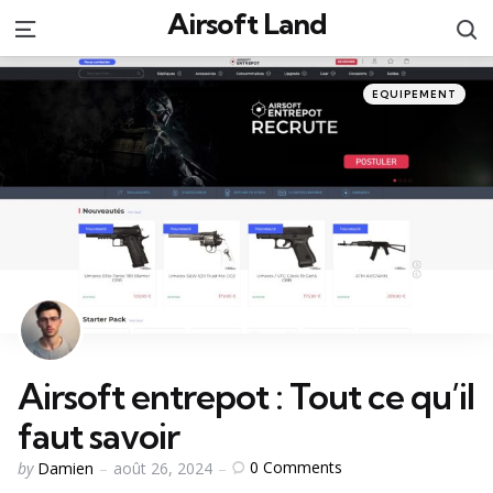
Airsoft Land
S
Menu
Categories
Posted
EQUIPEMENT
in
Airsoft entrepot : Tout ce qu’il
faut savoir
Posted
0
Comments
by
Damien
août 26, 2024
by