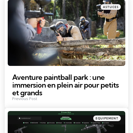
navigation
Posted
ASTUCES
in
Aventure paintball park : une
immersion en plein air pour petits
et grands
Previous Post
Posted
EQUIPEMENT
in