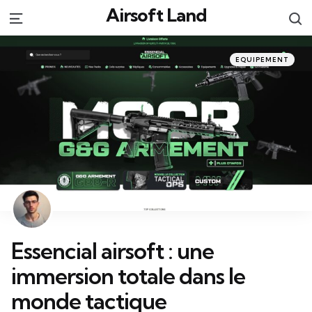
Airsoft Land
S
Menu
Categories
Posted
EQUIPEMENT
in
Essencial airsoft : une
immersion totale dans le
monde tactique