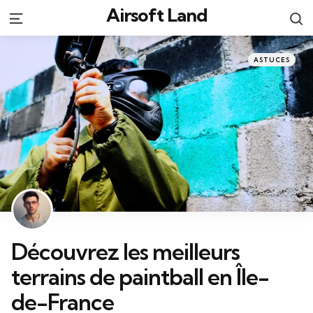
Airsoft Land
S
Menu
Categories
Posted
ASTUCES
in
Découvrez les meilleurs
terrains de paintball en Île-
de-France