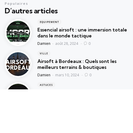
Populaires
D’autres articles
EQUIPEMENT
Essencial airsoft : une immersion totale
dans le monde tactique
Posted
Damien
août 28, 2024
0
VILLE
Airsoft à Bordeaux : Quels sont les
meilleurs terrains & boutiques
Posted
Damien
mars 10, 2024
0
ASTUCES
Répliques de poing Airsoft, le guide
ultime pour choisir selon votre style de
jeu et votre budget
Posted
Damien
décembre 18, 2024
0