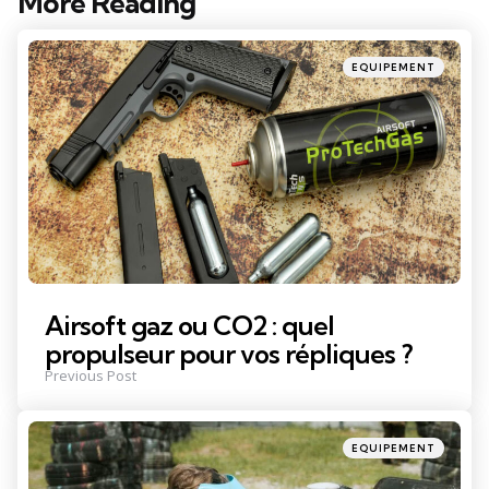
More Reading
Post
navigation
Posted
EQUIPEMENT
in
Airsoft gaz ou CO2 : quel
propulseur pour vos répliques ?
Previous Post
Posted
EQUIPEMENT
in