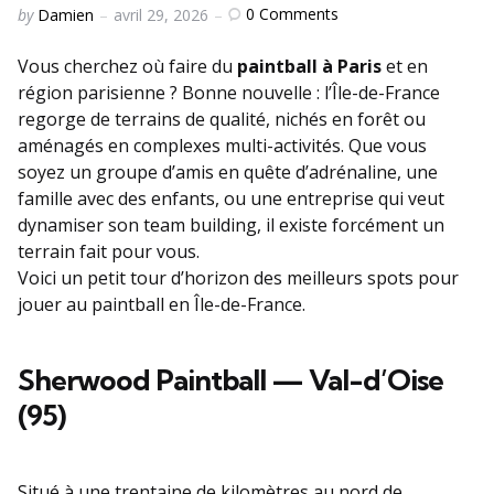
Posted
0
Comments
by
Damien
avril 29, 2026
by
Vous cherchez où faire du
paintball à Paris
et en
région parisienne ? Bonne nouvelle : l’Île-de-France
regorge de terrains de qualité, nichés en forêt ou
aménagés en complexes multi-activités. Que vous
soyez un groupe d’amis en quête d’adrénaline, une
famille avec des enfants, ou une entreprise qui veut
dynamiser son team building, il existe forcément un
terrain fait pour vous.
Voici un petit tour d’horizon des meilleurs spots pour
jouer au paintball en Île-de-France.
Sherwood Paintball — Val-d’Oise
(95)
Situé à une trentaine de kilomètres au nord de