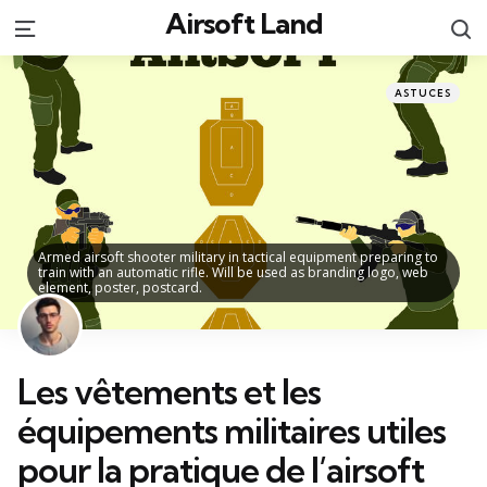
Airsoft Land
S
Menu
Categories
Posted
ASTUCES
in
Armed airsoft shooter military in tactical equipment preparing to
train with an automatic rifle. Will be used as branding logo, web
element, poster, postcard.
Les vêtements et les
équipements militaires utiles
pour la pratique de l’airsoft