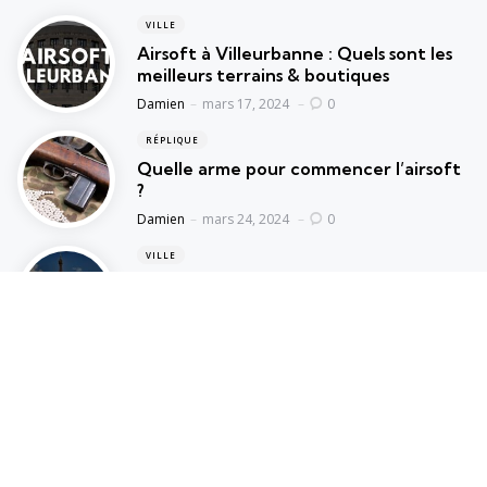
VILLE
Airsoft à Villeurbanne : Quels sont les
meilleurs terrains & boutiques
Posted
Damien
mars 17, 2024
0
RÉPLIQUE
Quelle arme pour commencer l’airsoft
?
Posted
Damien
mars 24, 2024
0
VILLE
Airsoft Paris : Quels sont les meilleurs
terrains & boutiques
Posted
Damien
mai 22, 2024
0
Airsoft Land