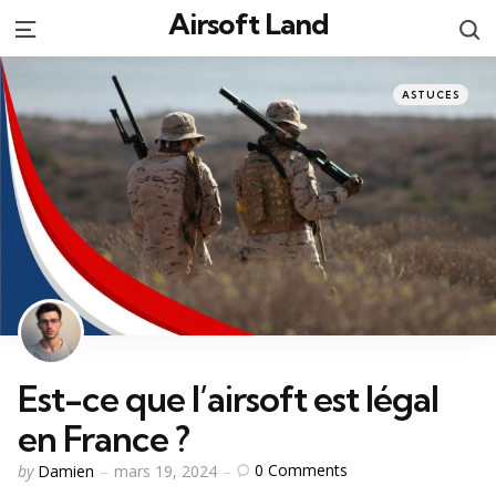
Airsoft Land
S
Menu
Categories
Posted
ASTUCES
in
Est-ce que l’airsoft est légal
en France ?
Posted
0
Comments
by
Damien
mars 19, 2024
by