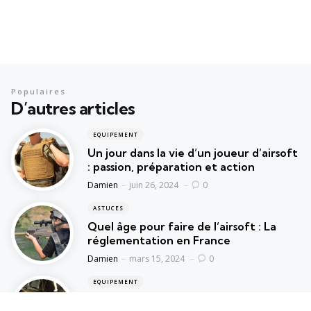
Populaires
D’autres articles
EQUIPEMENT
Un jour dans la vie d’un joueur d’airsoft
: passion, préparation et action
Posted
Damien
juin 26, 2024
0
ASTUCES
Quel âge pour faire de l’airsoft : La
réglementation en France
Posted
Damien
mars 15, 2024
0
EQUIPEMENT
Armurerie loisir : une passion à portée