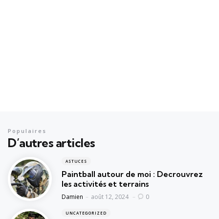
Populaires
D’autres articles
ASTUCES
Paintball autour de moi : Decrouvrez
les activités et terrains
Posted
Damien
août 12, 2024
0
UNCATEGORIZED