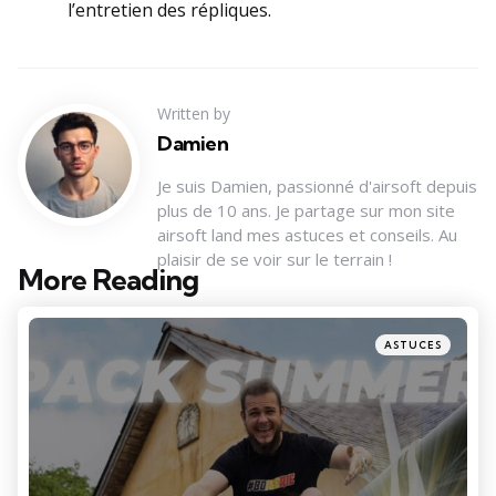
l’entretien des répliques.
Written by
Damien
Je suis Damien, passionné d'airsoft depuis
plus de 10 ans. Je partage sur mon site
airsoft land mes astuces et conseils. Au
plaisir de se voir sur le terrain !
More Reading
Post
navigation
Posted
ASTUCES
in