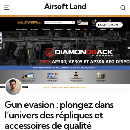
Airsoft Land
S
Menu
Categories
Posted
EQUIPEMENT
in
Gun evasion : plongez dans
l’univers des répliques et
accessoires de qualité