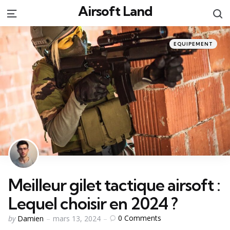
Airsoft Land
S
Menu
Categories
Posted
EQUIPEMENT
in
Meilleur gilet tactique airsoft :
Lequel choisir en 2024 ?
Posted
0
Comments
by
Damien
mars 13, 2024
by