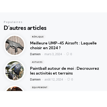
Populaires
D’autres articles
RÉPLIQUE
Meilleure UMP-45 Airsoft : Laquelle
choisir en 2024 ?
Posted
Damien
mars 3, 2024
0
ASTUCES
Paintball autour de moi : Decrouvrez
les activités et terrains
Posted
Damien
août 12, 2024
0
EQUIPEMENT
Meilleur gilet tactique airsoft : Lequel
choisir en 2024 ?
Posted
Damien
mars 13, 2024
0